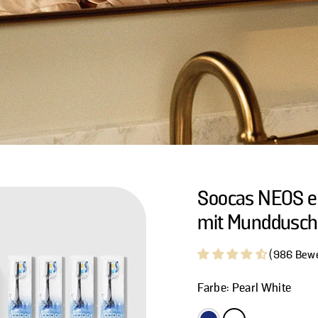
Soocas NEOS el
mit Munddusc
(986 Bew
Farbe:
Pearl White