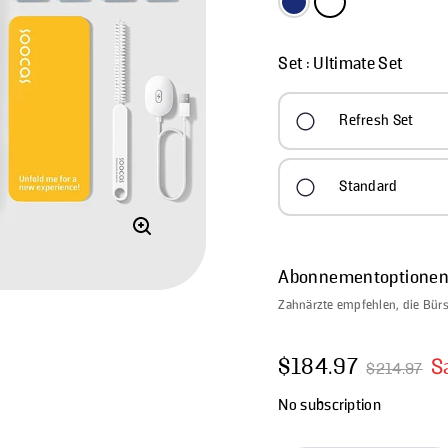
Set :
Ultimate Set
Refresh Set
Standard
Abonnementoptione
Zahnärzte empfehlen, die Bürs
$184.97
S
$214.97
Sonderpreis
Normalpreis
No subscription