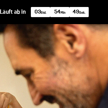
Läuft ab in
03
54
47
Std.
Min
Sek.