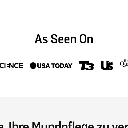
Jederzeit kündbar
Automatische Verlängerun
kündigen.
Abonnementbe
, Ihre Mundpflege zu ve