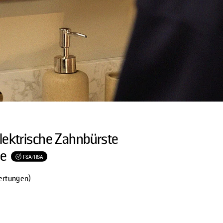
ektrische Zahnbürste
he
FSA/HSA
ertungen)