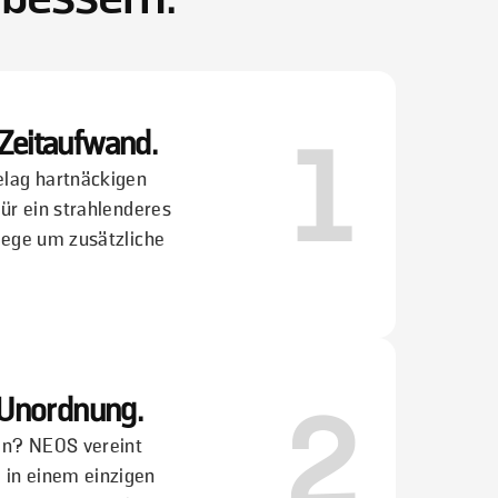
 Zeitaufwand.
1
elag hartnäckigen
für ein strahlenderes
lege um zusätzliche
l Unordnung.
2
en? NEOS vereint
in einem einzigen