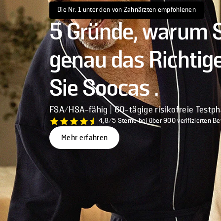
Die Nr. 1 unter den von Zahnärzten empfohlenen
5 Gründe, warum 
genau das Richtige
Sie Soocas .
FSA/HSA-fähig | 60-tägige risikofreie Testp
4,8/5 Sterne bei über 900 verifizierten B
Mehr erfahren