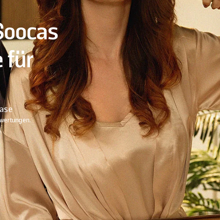
Soocas
 für
hase
ewertungen.