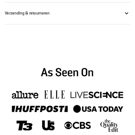
Verzending & retourneren
Krijg levenslange Garantie op je tandenborstel en 10% korting op
alle navullingen. Betaal vandaag nog niets. Je plan begint over 6
maanden. Op elk moment opzeggen.
Krijg levenslange Garantie op je tandenborstel en 10%
korting op alle navullingen. Betaal vandaag nog niets. Je
plan begint over 6 maanden. Op elk moment opzeggen.
Automatische verlenging, op elk moment overslaan of annuleren.
Abonnementsbeleid bekijken