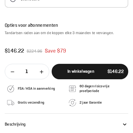
Opties voor abonnementen
Tandartsen raden aan om de koppen elke 3 maanden te vervangen.
$146.22
Save $79
$224.96
Verkoopprijs
Normale prijs
1
$146.22
In winkelwagen
Afname hoeveelheid voor Soocas NEOS II elektrisch
Aantal verhogen voor Soocas NEOS II e
60 dagen risicovrije
FSA/HSA in aanmerking
proefperiode
Gratis verzending
2 jaar Garantie
Beschrijving