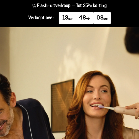
Flash-uitverkoop — Tot 35% korting
🦷
13
46
08
Verloopt over
uur
min
sec