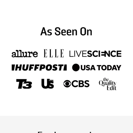
maanden. Op elk moment opzeggen.
Krijg levenslange Garantie op je tandenborstel en 10%
korting op alle navullingen. Betaal vandaag nog niets. Je
plan begint over 6 maanden. Op elk moment opzeggen.
Automatische verlenging, op elk moment overslaan of annuleren.
Abonnementsbeleid bekijken