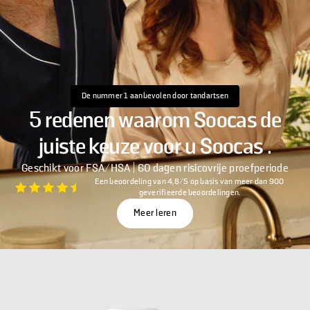
De nummer 1 aanbevolen door tandartsen
5 redenen waarom Soocas de
juiste keuze voor u Soocas .
Geschikt voor FSA/HSA | 60 dagen risicovrije proefperiode
Een beoordeling van 4,8/5 op basis van meer dan 900
geverifieerde beoordelingen.
Meer leren