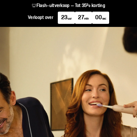
Flash-uitverkoop — Tot 35% korting
🦷
23
27
00
Verloopt over
uur
min
sec