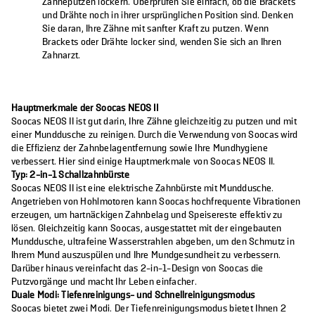
Zähneputzen lockern. Überprüfen Sie einfach, ob die Brackets
und Drähte noch in ihrer ursprünglichen Position sind. Denken
Sie daran, Ihre Zähne mit sanfter Kraft zu putzen. Wenn
Brackets oder Drähte locker sind, wenden Sie sich an Ihren
Zahnarzt.
Hauptmerkmale der Soocas NEOS II
Soocas NEOS II ist gut darin, Ihre Zähne gleichzeitig zu putzen und mit
einer Munddusche zu reinigen. Durch die Verwendung von Soocas wird
die Effizienz der Zahnbelagentfernung sowie Ihre Mundhygiene
verbessert. Hier sind einige Hauptmerkmale von Soocas NEOS II.
Typ: 2-in-1 Schallzahnbürste
Soocas NEOS II ist eine elektrische Zahnbürste mit Munddusche.
Angetrieben von Hohlmotoren kann Soocas hochfrequente Vibrationen
erzeugen, um hartnäckigen Zahnbelag und Speisereste effektiv zu
lösen. Gleichzeitig kann Soocas, ausgestattet mit der eingebauten
Munddusche, ultrafeine Wasserstrahlen abgeben, um den Schmutz in
Ihrem Mund auszuspülen und Ihre Mundgesundheit zu verbessern.
Darüber hinaus vereinfacht das 2-in-1-Design von Soocas die
Putzvorgänge und macht Ihr Leben einfacher.
Duale Modi: Tiefenreinigungs- und Schnellreinigungsmodus
Soocas bietet zwei Modi. Der Tiefenreinigungsmodus bietet Ihnen 2