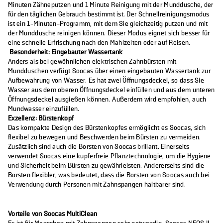
Minuten Zähneputzen und 1 Minute Reinigung mit der Munddusche, der
für den täglichen Gebrauch bestimmt ist. Der Schnellreinigungsmodus
ist ein 1-Minuten-Programm, mit dem Sie gleichzeitig putzen und mit
der Munddusche reinigen können. Dieser Modus eignet sich besser für
eine schnelle Erfrischung nach den Mahlzeiten oder auf Reisen.
Besonderheit: Eingebauter Wassertank
Anders als bei gewöhnlichen elektrischen Zahnbürsten mit
Mundduschen verfügt Soocas über einen eingebauten Wassertank zur
Aufbewahrung von Wasser. Es hat zwei Öffnungsdeckel, so dass Sie
Wasser aus dem oberen Öffnungsdeckel einfüllen und aus dem unteren
Öffnungsdeckel ausgießen können. Außerdem wird empfohlen, auch
Mundwasser einzufüllen.
Exzellenz: Bürstenkopf
Das kompakte Design des Bürstenkopfes ermöglicht es Soocas, sich
flexibel zu bewegen und Beschwerden beim Bürsten zu vermeiden.
Zusätzlich sind auch die Borsten von Soocas brillant. Einerseits
verwendet Soocas eine kupferfreie Pflanztechnologie, um die Hygiene
und Sicherheit beim Bürsten zu gewährleisten. Andererseits sind die
Borsten flexibler, was bedeutet, dass die Borsten von Soocas auch bei
Verwendung durch Personen mit Zahnspangen haltbarer sind.
Vorteile von Soocas MultiClean