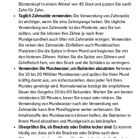
Bürstenkopf in einem Winkel von 45 Grad und putzen Sie sanft
Zahn für Zahn.
Täglich Zahnseide verwenden:
Die Verwendung von Zahnseide
ist wichtiger, wenn Sie eine Zahnspange haben. Die tägliche
Verwendung von Zahnseide ist das Mindeste, was Sie tun
sollten, und Sie können Ihre Zähne je nach Ihrer
Mundgesundheit auch öfter mit Zahnseide reinigen. Verwenden
Sie neben den Zahnseide-Einfädlern auch Mundduschen.
Platzieren Sie die Spitze in Ihrem Mund und beginnen Sie mit
den hinteren Zähnen. Halten Sie die Spitze von Zähnen und
Zahnfleisch fern, um den Druck und die Schäden zu verringern.
Verwenden Sie Mundwasser, um Bakterien abzutöten:
Nehmen
Sie 10 bis 20 Milliliter Mundwasser und spülen Sie Ihren Mund
kräftig damit aus, um sicherzustellen, dass jeder Teil Ihres
Mundes gereinigt wird. Normalerweise beträgt die empfohlene
Dauer des Gurgelns 30 bis 60 Sekunden. Warten Sie am besten
mindestens 30 Minuten, bevor Sie essen oder trinken. Die
Verwendung von Mundwasser nach der Verwendung von
Zahnseide kann Ihre Mundhygiene weiter verbessern. Die
Inhaltsstoffe des Mundwassers können helfen, die Bakterien in
Ihrem Mund abzutöten und Mundgeruch zu bekämpfen.
Überprüfen Sie, ob Brackets oder Drähte locker sind:
Es kommt
häufig vor, dass sich die Brackets oder Drähte nach dem