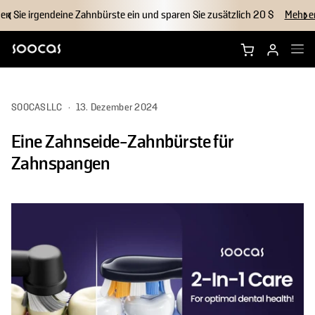
en Sie irgendeine Zahnbürste ein und sparen Sie zusätzlich 20 $
Mehr e
NEOS Ultra kaufen
SOOCASLLC
·
13. Dezember 2024
NEOS II kaufen
Eine Zahnseide-Zahnbürste für
Bürstenköpfe
Zahnspangen
Zubehör
Warum Soocas?
Support