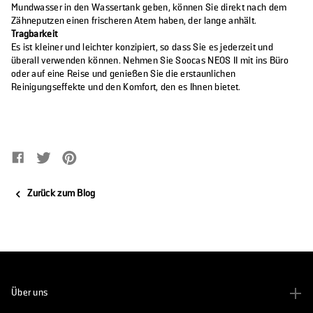
Mundwasser in den Wassertank geben, können Sie direkt nach dem
Zähneputzen einen frischeren Atem haben, der lange anhält.
Tragbarkeit
Es ist kleiner und leichter konzipiert, so dass Sie es jederzeit und
überall verwenden können. Nehmen Sie Soocas NEOS II mit ins Büro
oder auf eine Reise und genießen Sie die erstaunlichen
Reinigungseffekte und den Komfort, den es Ihnen bietet.
Auf Facebook teilen
Öffnet in einem neuen Fenster.
Auf Twitter tweeten
Öffnet in einem neuen Fenster.
Auf Pinterest pinnen
Öffnet in einem neuen Fenster.
Zurück zum Blog
Über uns