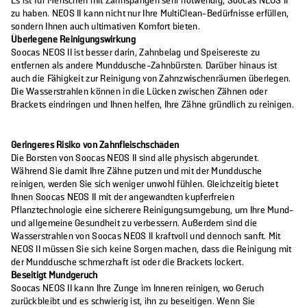
Es ist für Menschen mit Zahnspangen sehr notwendig, Soocas NEOS II
zu haben. NEOS II kann nicht nur Ihre MultiClean-Bedürfnisse erfüllen,
sondern Ihnen auch ultimativen Komfort bieten.
Überlegene Reinigungswirkung
Soocas NEOS II ist besser darin, Zahnbelag und Speisereste zu
entfernen als andere Munddusche-Zahnbürsten. Darüber hinaus ist
auch die Fähigkeit zur Reinigung von Zahnzwischenräumen überlegen.
Die Wasserstrahlen können in die Lücken zwischen Zähnen oder
Brackets eindringen und Ihnen helfen, Ihre Zähne gründlich zu reinigen.
Geringeres Risiko von Zahnfleischschäden
Die Borsten von Soocas NEOS II sind alle physisch abgerundet.
Während Sie damit Ihre Zähne putzen und mit der Munddusche
reinigen, werden Sie sich weniger unwohl fühlen. Gleichzeitig bietet
Ihnen Soocas NEOS II mit der angewandten kupferfreien
Pflanztechnologie eine sicherere Reinigungsumgebung, um Ihre Mund-
und allgemeine Gesundheit zu verbessern. Außerdem sind die
Wasserstrahlen von Soocas NEOS II kraftvoll und dennoch sanft. Mit
NEOS II müssen Sie sich keine Sorgen machen, dass die Reinigung mit
der Munddusche schmerzhaft ist oder die Brackets lockert.
Beseitigt Mundgeruch
Soocas NEOS II kann Ihre Zunge im Inneren reinigen, wo Geruch
zurückbleibt und es schwierig ist, ihn zu beseitigen. Wenn Sie