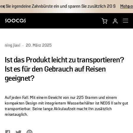
en Sie irgendeine Zahnbürste ein und sparen Sie zusätzlich 20 $
Mehr e
NEOS Ultra kaufen
ning jiaxi
·
20. März 2025
NEOS II kaufen
Ist das Produkt leicht zu transportieren?
Bürstenköpfe
Ist es für den Gebrauch auf Reisen
geeignet?
Zubehör
Auf jeden Fall. Mit einem Gewicht von nur 225 Gramm und einem
Warum Soocas?
kompakten Design mit integriertem Wasserbehälter ist NEOS II sehr gut
transportierbar. Seine lange Akkulaufzeit macht ihn zusätzlich
reisetauglich.
Support
Auf Facebook teilen
Öffnet in einem neuen Fenster.
Auf Twitter tweeten
Öffnet in einem neuen Fenster.
Auf Pinterest pinnen
Öffnet in einem neuen Fenster.