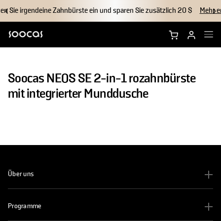
en Sie irgendeine Zahnbürste ein und sparen Sie zusätzlich 20 $
Mehr e
NEOS Ultra kaufen
Soocas NEOS SE 2-in-1 rozahnbürste
NEOS II kaufen
mit integrierter Munddusche
Bürstenköpfe
Zubehör
Warum Soocas?
Über uns
Support
Programme