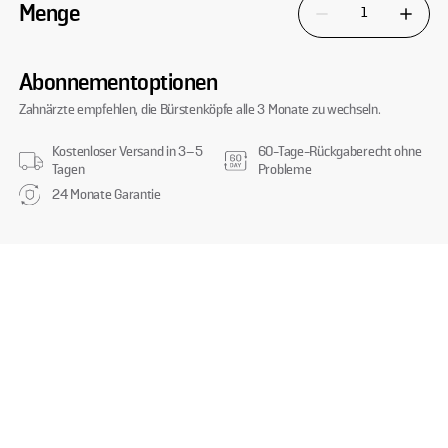
Menge
Anzahl für Soocas NEOS
Anzahl f
Abonnementoptionen
Zahnärzte empfehlen, die Bürstenköpfe alle 3 Monate zu wechseln.
Kostenloser Versand in 3–5
60-Tage-Rückgaberecht ohne
Tagen
Probleme
24 Monate Garantie