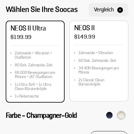
Wählen Sie Ihre Soocas
Vergleich
NEOS II
NEOS II Ultra
$149.99
$199.99
Zahnseide + Vibration
Zahnseide + Vibration +
Oszillation
60 Sek. Zahnseide-Zeit
80 Sek. Zahnseide-Zeit
34.400 Bewegungen pro
Minute
66.000 Bewegungen pro
Minute + 20° Oszillation
2x Classic Clean
Bürstenköpfe
1x Ultra Soft + 1x Ultra
Clean Bürstenköpfe
1x Reisetasche
Farbe
-
Champagner-Gold