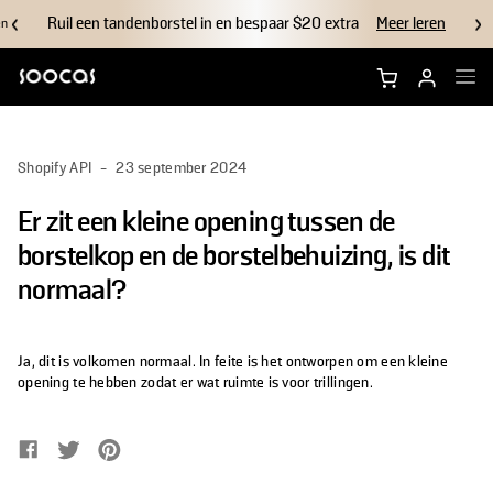
Ruil een tandenborstel in en bespaar $20 extra
Meer leren
en
Koop NEOS Ultra
Shopify API
-
23 september 2024
Winkel NEOS II
Er zit een kleine opening tussen de
Borstelkoppen
borstelkop en de borstelbehuizing, is dit
normaal?
Accessoires
Ja, dit is volkomen normaal. In feite is het ontworpen om een kleine
Waarom Soocas
opening te hebben zodat er wat ruimte is voor trillingen.
Ondersteuning
Deel op Facebook
Opent in een nieuw venster.
Tweet op Twitter
Opent in een nieuw venster.
Pin op Pinterest
Opent in een nieuw venster.