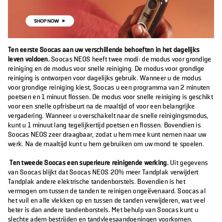
Ten eerste Soocas aan uw verschillende behoeften in het dagelijks
leven voldoen.
Soocas NEOS heeft twee modi: de modus voor grondige
reiniging en de modus voor snelle reiniging. De modus voor grondige
reiniging is ontworpen voor dagelijks gebruik. Wanneer u de modus
voor grondige reiniging kiest, Soocas u een programma van 2 minuten
poetsen en 1 minuut flossen. De modus voor snelle reiniging is geschikt
voor een snelle opfrisbeurt na de maaltijd of voor een belangrijke
vergadering. Wanneer u overschakelt naar de snelle reinigingsmodus,
kunt u 1 minuut lang tegelijkertijd poetsen en flossen. Bovendien is
Soocas NEOS zeer draagbaar, zodat u hem mee kunt nemen naar uw
werk. Na de maaltijd kunt u hem gebruiken om uw mond te spoelen.
Ten tweede Soocas een superieure reinigende werking.
Uit gegevens
van Soocas blijkt dat Soocas NEOS 20% meer Tandplak verwijdert
Tandplak andere elektrische tandenborstels. Bovendien is het
vermogen om tussen de tanden te reinigen ongeëvenaard. Soocas al
het vuil en alle vlekken op en tussen de tanden verwijderen, wat veel
beter is dan andere tandenborstels. Met behulp van Soocas kunt u
slechte adem bestrijden en tandvleesaandoeningen voorkomen.