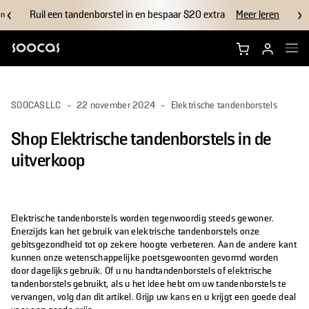
Ruil een tandenborstel in en bespaar $20 extra
Meer leren
en
Koop NEOS Ultra
SOOCASLLC
-
22 november 2024
-
Elektrische tandenborstels
Winkel NEOS II
Shop Elektrische tandenborstels in de
Borstelkoppen
uitverkoop
Accessoires
Elektrische tandenborstels worden tegenwoordig steeds gewoner.
Waarom Soocas
Enerzijds kan het gebruik van elektrische tandenborstels onze
gebitsgezondheid tot op zekere hoogte verbeteren. Aan de andere kant
kunnen onze wetenschappelijke poetsgewoonten gevormd worden
Ondersteuning
door dagelijks gebruik. Of u nu handtandenborstels of elektrische
tandenborstels gebruikt, als u het idee hebt om uw tandenborstels te
vervangen, volg dan dit artikel. Grijp uw kans en u krijgt een goede deal