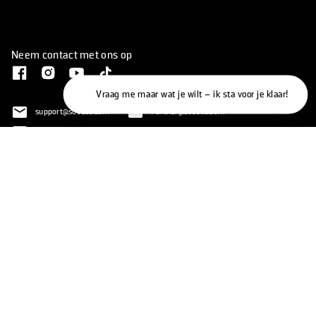
Neem contact met ons op
Vraag me maar wat je wilt – ik sta voor je klaar!
support@soocas.com
Partner@soocas.com
msoocasas.com
145 W broadway, Long Beach, CA, 90802
Verenigde Staten
@2026 SOOCAS rechten voorbehouden