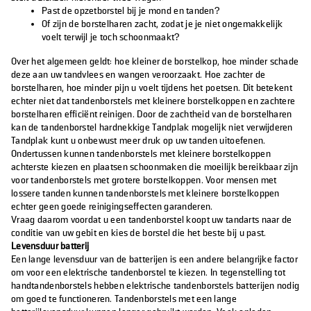
Past de opzetborstel bij je mond en tanden?
Of zijn de borstelharen zacht, zodat je je niet ongemakkelijk
voelt terwijl je toch schoonmaakt?
Over het algemeen geldt: hoe kleiner de borstelkop, hoe minder schade
deze aan uw tandvlees en wangen veroorzaakt. Hoe zachter de
borstelharen, hoe minder pijn u voelt tijdens het poetsen. Dit betekent
echter niet dat tandenborstels met kleinere borstelkoppen en zachtere
borstelharen efficiënt reinigen. Door de zachtheid van de borstelharen
kan de tandenborstel hardnekkige Tandplak mogelijk niet verwijderen
Tandplak kunt u onbewust meer druk op uw tanden uitoefenen.
Ondertussen kunnen tandenborstels met kleinere borstelkoppen
achterste kiezen en plaatsen schoonmaken die moeilijk bereikbaar zijn
voor tandenborstels met grotere borstelkoppen. Voor mensen met
lossere tanden kunnen tandenborstels met kleinere borstelkoppen
echter geen goede reinigingseffecten garanderen.
Vraag daarom voordat u een tandenborstel koopt uw tandarts naar de
conditie van uw gebit en kies de borstel die het beste bij u past.
Levensduur batterij
Een lange levensduur van de batterijen is een andere belangrijke factor
om voor een elektrische tandenborstel te kiezen. In tegenstelling tot
handtandenborstels hebben elektrische tandenborstels batterijen nodig
om goed te functioneren. Tandenborstels met een lange