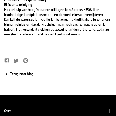
Monddouche helpt u daarbij.
Efficiënte reiniging
Met behulp van hoogfrequente trillingen kan Soocas NEOS II de
hardnekkige Tandplak losmaken en de voedselresten verwijderen.
Dankzij de waterstralen voel je je niet ongemakkelijk als je je tong van
binnen reinigt, omdat de krachtige maar toch zachte waterstralen je
helpen. Het verwijdert vlekken op zowel je tanden als je tong, zodat je
een slechte adem en tandziekten kunt voorkomen.
Deel op Facebook
Opent in een nieuw venster.
Tweet op Twitter
Opent in een nieuw venster.
Pin op Pinterest
Opent in een nieuw venster.
Terug naar blog
Over