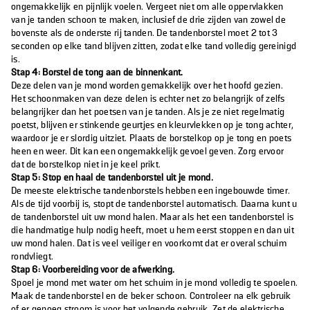
ongemakkelijk en pijnlijk voelen. Vergeet niet om alle oppervlakken
van je tanden schoon te maken, inclusief de drie zijden van zowel de
bovenste als de onderste rij tanden. De tandenborstel moet 2 tot 3
seconden op elke tand blijven zitten, zodat elke tand volledig gereinigd
is.
Stap 4: Borstel de tong aan de binnenkant.
Deze delen van je mond worden gemakkelijk over het hoofd gezien.
Het schoonmaken van deze delen is echter net zo belangrijk of zelfs
belangrijker dan het poetsen van je tanden. Als je ze niet regelmatig
poetst, blijven er stinkende geurtjes en kleurvlekken op je tong achter,
waardoor je er slordig uitziet. Plaats de borstelkop op je tong en poets
heen en weer. Dit kan een ongemakkelijk gevoel geven. Zorg ervoor
dat de borstelkop niet in je keel prikt.
Stap 5: Stop en haal de tandenborstel uit je mond.
De meeste elektrische tandenborstels hebben een ingebouwde timer.
Als de tijd voorbij is, stopt de tandenborstel automatisch. Daarna kunt u
de tandenborstel uit uw mond halen. Maar als het een tandenborstel is
die handmatige hulp nodig heeft, moet u hem eerst stoppen en dan uit
uw mond halen. Dat is veel veiliger en voorkomt dat er overal schuim
rondvliegt.
Stap 6: Voorbereiding voor de afwerking.
Spoel je mond met water om het schuim in je mond volledig te spoelen.
Maak de tandenborstel en de beker schoon. Controleer na elk gebruik
of er genoeg stroom is voor het volgende gebruik. Zet de elektrische