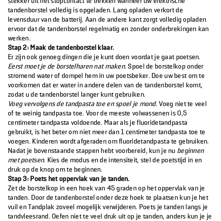
stekker uit het stopcontact te trekken wanneer uw elektrische
tandenborstel volledig is opgeladen. Lang opladen verkort de
levensduur van de batterij. Aan de andere kant zorgt volledig opladen
ervoor dat de tandenborstel regelmatig en zonder onderbrekingen kan
werken.
Stap 2: Maak de tandenborstel klaar.
Er zijn ook genoeg dingen die je kunt doen voordat je gaat poetsen.
Eerst moet je de borstelharen nat maken.
Spoel de borstelkop onder
stromend water of dompel hem in uw poetsbeker. Doe uw best om te
voorkomen dat er water in andere delen van de tandenborstel komt,
zodat u de tandenborstel langer kunt gebruiken.
Voeg vervolgens de tandpasta toe en spoel je mond.
Voeg niet te veel
of te weinig tandpasta toe. Voor de meeste volwassenen is 0,5
centimeter tandpasta voldoende. Maar als je fluoridetandpasta
gebruikt, is het beter om niet meer dan 1 centimeter tandpasta toe te
voegen. Kinderen wordt afgeraden om fluoridetandpasta te gebruiken.
Nadat je bovenstaande stappen hebt voorbereid, kun je nu
beginnen
met poetsen
. Kies de modus en de intensiteit, stel de poetstijd in en
druk op de knop om te beginnen.
Stap 3: Poets het oppervlak van je tanden.
Zet de borstelkop in een hoek van 45 graden op het oppervlak van je
tanden. Door de tandenborstel onder deze hoek te plaatsen kun je het
vuil en Tandplak zoveel mogelijk verwijderen. Poets je tanden langs je
tandvleesrand. Oefen niet te veel druk uit op je tanden, anders kun je je