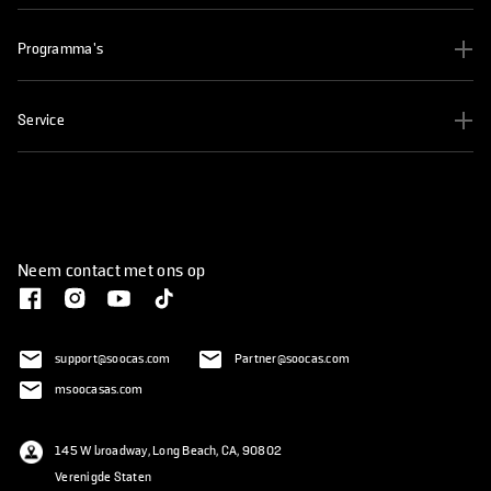
Programma's
Service
Neem contact met ons op
support@soocas.com
Partner@soocas.com
msoocasas.com
145 W broadway, Long Beach, CA, 90802
Verenigde Staten