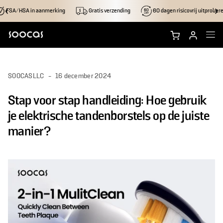
FSA/HSA in aanmerking
Gratis verzending
60 dagen risicovrij uitprober
Koop NEOS Ultra
SOOCASLLC
-
16 december 2024
Winkel NEOS II
Stap voor stap handleiding: Hoe gebruik
Borstelkoppen
je elektrische tandenborstels op de juiste
manier?
Accessoires
Waarom Soocas
Ondersteuning