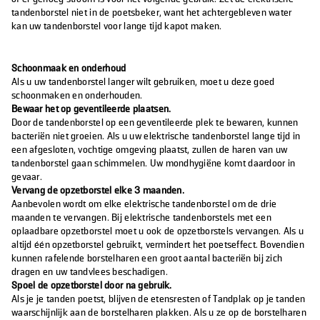
tandenborstel niet in de poetsbeker, want het achtergebleven water
kan uw tandenborstel voor lange tijd kapot maken.
Schoonmaak en onderhoud
Als u uw tandenborstel langer wilt gebruiken, moet u deze goed
schoonmaken en onderhouden.
Bewaar het op geventileerde plaatsen.
Door de tandenborstel op een geventileerde plek te bewaren, kunnen
bacteriën niet groeien. Als u uw elektrische tandenborstel lange tijd in
een afgesloten, vochtige omgeving plaatst, zullen de haren van uw
tandenborstel gaan schimmelen. Uw mondhygiëne komt daardoor in
gevaar.
Vervang de opzetborstel elke 3 maanden.
Aanbevolen wordt om elke elektrische tandenborstel om de drie
maanden te vervangen. Bij elektrische tandenborstels met een
oplaadbare opzetborstel moet u ook de opzetborstels vervangen. Als u
altijd één opzetborstel gebruikt, vermindert het poetseffect. Bovendien
kunnen rafelende borstelharen een groot aantal bacteriën bij zich
dragen en uw tandvlees beschadigen.
Spoel de opzetborstel door na gebruik.
Als je je tanden poetst, blijven de etensresten of Tandplak op je tanden
waarschijnlijk aan de borstelharen plakken. Als u ze op de borstelharen