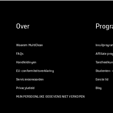
Over
Prog
Waarom MultiClean
Inruilprogr
FAQs
Affiliate p
Handleidingen
Tandheelku
EU-conformiteitsverklaring
Studenten- e
Servicevoorwaarden
Eerste lid
Privacybeleid
Blog
MIJN PERSOONLIJKE GEGEVENS NIET VERKOPEN