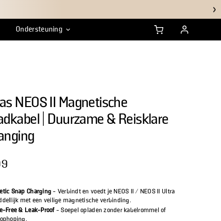
60 dagen risicovrij uitproberen
Ondersteuning
arantie
Duurzaamheid
HSA/FSA veelgestelde
vragen
as NEOS II Magnetische
adkabel | Duurzame & Reisklare
anging
99
prijs
tic Snap Charging
- Verbindt en voedt je NEOS II / NEOS II Ultra
dellijk met een veilige magnetische verbinding.
e-Free & Leak-Proof
- Soepel opladen zonder kabelrommel of
ophoping.