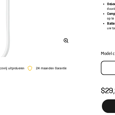
Gebo
duurz
Compa
op te
Batte
uw ta
Model c
covrij uitproberen
24 maanden Garantie
$29