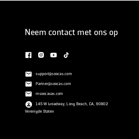
Neem contact met ons op
support@soocas.com
Partner@soocas.com
msoocasas.com
145 W broadway, Long Beach, CA, 90802
Verenigde Staten