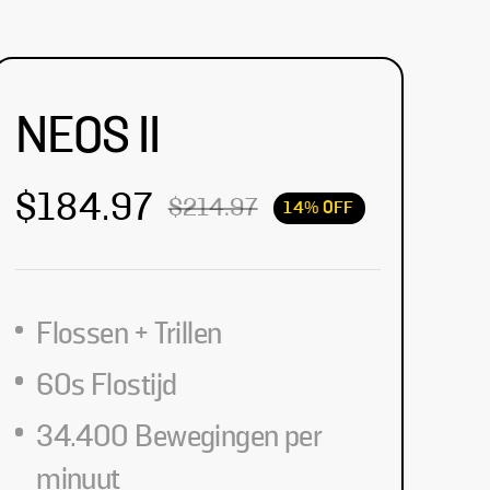
NEOS II
$184.97
$214.97
Flossen + Trillen
60s Flostijd
34.400 Bewegingen per
minuut