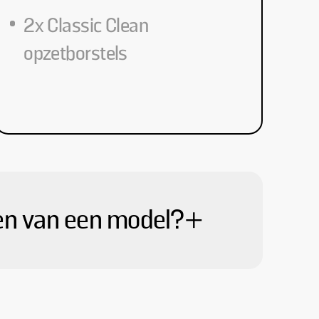
2x Classic Clean
opzetborstels
+
zen van een model?