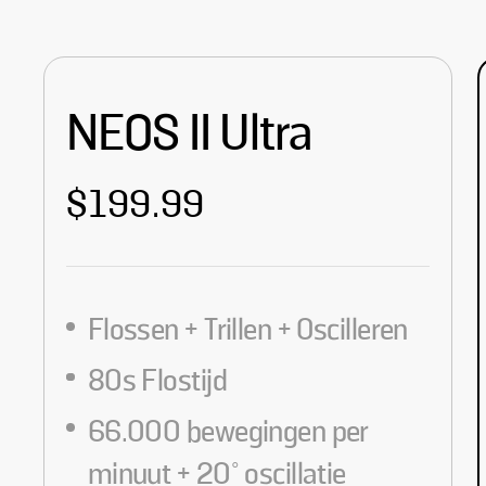
NEOS II Ultra
$199.99
Flossen + Trillen + Oscilleren
80s Flostijd
66.000 bewegingen per
minuut + 20° oscillatie