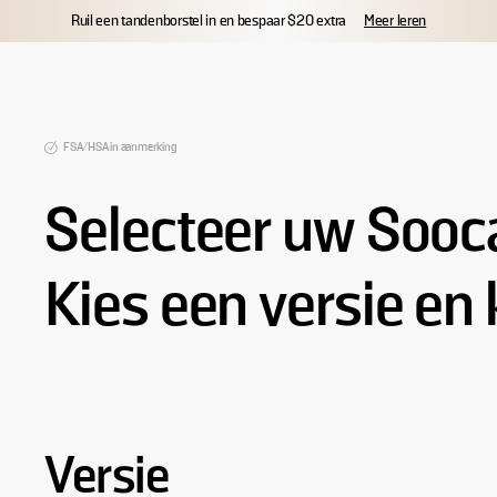
FSA/HSA in aanmerking
Gratis verzending
60 dagen risicovrij uitprob
FSA/HSA in aanmerking
Selecteer uw Sooc
Kies een versie en 
Versie