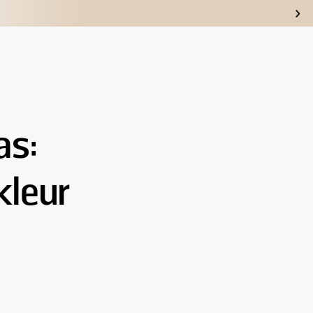
eren
as:
kleur