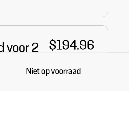
$194.96
d voor 2
13%
KORTING
Niet op voorraad
Afname hoeveelheid voor Sooca
Aantal verhogen 