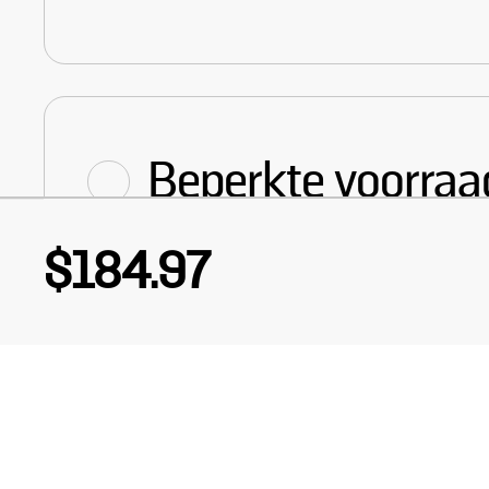
Beperkte voorraa
jaar
$184.97
OF
Hoeveelheid