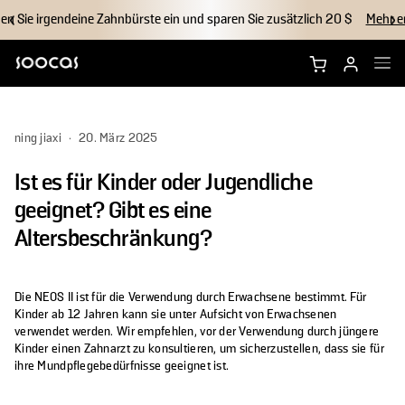
en Sie irgendeine Zahnbürste ein und sparen Sie zusätzlich 20 $
Mehr e
NEOS Ultra kaufen
ning jiaxi
·
20. März 2025
NEOS II kaufen
Ist es für Kinder oder Jugendliche
Bürstenköpfe
geeignet? Gibt es eine
Altersbeschränkung?
Zubehör
Die NEOS II ist für die Verwendung durch Erwachsene bestimmt. Für
Warum Soocas?
Kinder ab 12 Jahren kann sie unter Aufsicht von Erwachsenen
verwendet werden. Wir empfehlen, vor der Verwendung durch jüngere
Kinder einen Zahnarzt zu konsultieren, um sicherzustellen, dass sie für
Support
ihre Mundpflegebedürfnisse geeignet ist.