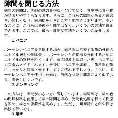
隙間を閉じる方法
歯間の隙間は、笑顔の魅力を損なうだけでなく、食事中に食べ物
が詰まりやすくもなります。さらに、これらの隙間があると歯磨
きが難しくなり、歯周病を引き起こす可能性さえあります。幸い
なことに、これらは修復不可能ではなく、いくつかの方法で修正
できます。ここでは、最も一般的な方法をいくつかご紹介しま
す。
ベニア
ポーセレンベニアを選択する場合、歯科医は治療する歯の外側の
エナメル層を少量除去し、ポーセレンとの接着を強化するために
エナメルの質感を粗くします。歯の印象を採取した後、ベニアは
カスタムメイドされます。最後に、ベニアを試着し、歯科医が歯
にしっかりと接着させます。すぐに慣れるでしょう。さらに、ポ
ーセレンベニアを使用した歯は、自然な状態に非常によく似てお
り、着色しにくいです。
ボンディング
この方法は、隙間が小さい方に適しています。歯科医は、歯の色
の樹脂材料を使用して歯の隙間を埋め、光硬化処理を行って樹脂
を固め、歯との密着性を高めます。ただし、耐摩耗性と耐久性は
比較的低いです。
矯正