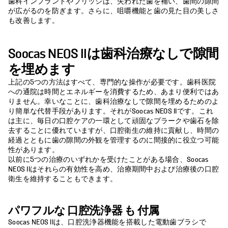
歯科インプラントやブリッジは、失われた歯を補い、歯間の隙間
が広がるのを防ぎます。さらに、咀嚼機能と歯の見た目の美しさ
も改善します。
Soocas NEOS IIは歯科治療なしで隙間
を埋めます
上記の5つの方法はすべて、専門的な操作が必要です。歯科医院
への通院は時間とエネルギーを消費するため、あまり便利ではあ
りません。幸いなことに、歯科治療なしで隙間を埋めるためのよ
り簡単な代替手段があります。それがSoocas NEOS IIです。これ
は主に、毎日の口腔ケアの一環として頑固なプラークや歯石を除
去することに優れていますが、口腔衛生の維持に貢献し、時間の
経過とともに歯の隙間の外観を管理するのに間接的に役立つ可能
性があります。
以前に5つの治療のいずれかを受けたことがある場合、Soocas
NEOS IIはそれらの有効性を高め、治療期間中および治療後の口腔
衛生を維持することもできます。
パワフルな
口腔洗浄器
も
付属
Soocas NEOS IIは、口腔洗浄器機能を搭載した電動歯ブラシで