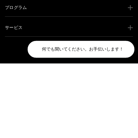
プログラム
サービス
何でも聞いてください。お手伝いします！
お問い合わせ
support@soocas.com
Partner@soocas.com
mkt@soocas.com
145 W broadway, Long Beach, CA, 90802
アメリカ合衆国