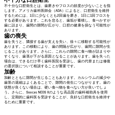
不十分な口腔衛生
不十分な口腔衛生とは、歯磨きやフロスの頻度が少ないことを指
します。アメリカ歯科医師会（ADA）によると、口腔衛生を維持
するためには、1日に少なくとも2回歯を磨き、1日に1回フロスを
する必要があります。これを怠ると、歯垢が蓄積し、食べかすが
歯に詰まり、歯間の隙間が広がり、口腔の健康を損なう可能性が
あります。
歯の喪失
歯を失うと、隣接する歯が支えを失い、徐々に移動する可能性が
あります。この移動により、歯の間隔が広がり、歯間に隙間が生
じることがあります。さらに、これらの隙間に食べ物が詰まりや
すくなり、歯茎が下がる原因となることがあります。歯を失った
場合は、できるだけ早く歯科医院を受診し、歯の代替または修復
の選択肢について相談することが重要です。
加齢
加齢とともに隙間が生じることもあります。カルシウムの減少や
歯茎の退縮はよくあることで、隙間の発生につながります。歯の
状態が良くない場合は、硬い食べ物を食べない方が良いでしょ
う。さらに、Soocas NEOS IIのような高品質の歯科補助具を使用
し、定期的に歯科医を受診することが、良好な口腔衛生を維持す
るために重要です。