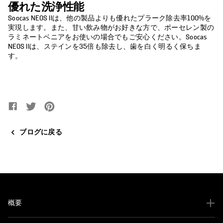
優れた洗浄性能
Soocas NEOS IIは、他の製品よりも優れたプラーク除去率100%を
実現します。また、甘い飲み物がお好きな方で、ポーセレン製の
ラミネートベニアをお使いの場合でもご安心ください。Soocas
NEOS IIは、ステインを35倍も除去し、歯を白く明るく保ちま
す。
Facebookでシェア
新しいウィンドウで開きます。
Twitterでツイート
新しいウィンドウで開きます。
Pinterestでピンする
新しいウィンドウで開きます。
ブログに戻る
概要