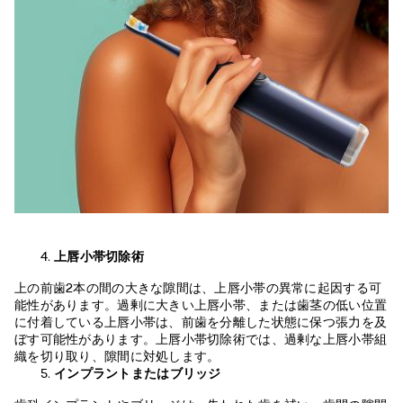
上唇小帯切除術
上の前歯2本の間の大きな隙間は、上唇小帯の異常に起因する可
能性があります。過剰に大きい上唇小帯、または歯茎の低い位置
に付着している上唇小帯は、前歯を分離した状態に保つ張力を及
ぼす可能性があります。上唇小帯切除術では、過剰な上唇小帯組
織を切り取り、隙間に対処します。
インプラントまたはブリッジ