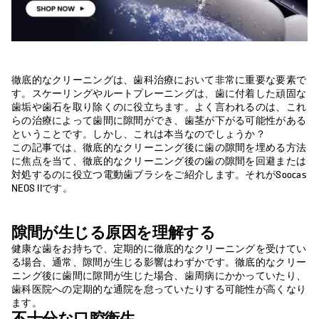
徹底的なクリーニングは、歯科治療において非常に重要な要素で
す。スケーリングやルートプレーニングは、歯に付着した頑固な
歯垢や歯石を取り除くのに役立ちます。よく言われるのは、これ
らの治療によって歯間に隙間ができ、歯茎が下がる可能性がある
ということです。しかし、これは本当なのでしょうか？
この記事では、徹底的なクリーニング後に歯の隙間を埋める方法
に焦点を当て、徹底的なクリーニング後の歯の隙間を回避または
対処するのに役立つ電動歯ブラシをご紹介します。それがSoocas
NEOS IIです。
隙間が生じる原因を理解する
健康な歯をお持ちで、定期的に徹底的なクリーニングを受けてい
る場合、通常、隙間が生じる影響はわずかです。徹底的なクリー
ニング後に歯間に隙間が生じた場合、歯周病にかかっていたり、
歯科医院への定期的な通院を怠っていたりする可能性が高くなり
ます。