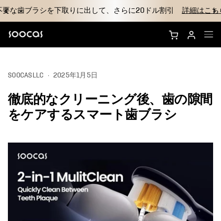
ら
送料無料
60日間返品保証
NEOS Ultraを購入する
SOOCASLLC
·
2025年1月5日
NEOS IIを購入
徹底的なクリーニング後、歯の隙間
ブラシヘッド
をケアするスマート歯ブラシ
アクセサリー
なぜSoocasのか
サポート