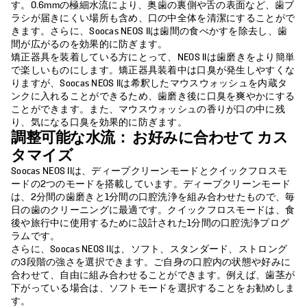
す。0.6mmの極細水流により、奥歯の裏側や舌の表面など、歯ブ
ラシが届きにくい場所も含め、口の中全体を清潔にすることがで
きます。さらに、Soocas NEOS IIは歯間の食べかすを除去し、歯
間が広がるのを効果的に防ぎます。
矯正器具を装着している方にとって、NEOS IIは歯磨きをより簡単
で楽しいものにします。矯正器具装着中は口臭が発生しやすくな
りますが、Soocas NEOS IIは希釈したマウスウォッシュを内蔵タ
ンクに入れることができるため、歯磨き後に口臭を爽やかにする
ことができます。また、マウスウォッシュの香りが口の中に残
り、気になる口臭を効果的に防ぎます。
調整可能な水流：
お好みに合わせて
カス
タマイズ
Soocas NEOS IIは、ディープクリーンモードとクイックフロスモ
ードの2つのモードを搭載しています。ディープクリーンモード
は、2分間の歯磨きと1分間の口腔洗浄を組み合わせたもので、毎
日の歯のクリーニングに最適です。クイックフロスモードは、食
後や旅行中に使用するために設計された1分間の口腔洗浄プログ
ラムです。
さらに、Soocas NEOS IIは、ソフト、スタンダード、ストロング
の3段階の強さを選択できます。ご自身の口腔内の状態や好みに
合わせて、自由に組み合わせることができます。例えば、歯茎が
下がっている場合は、ソフトモードを選択することをお勧めしま
す。