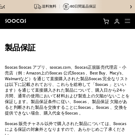
ら
送料無料
60日間返品保証
NEOS Ultraを購入する
製品保証
NEOS IIを購入
Soocas Soocas アプリ、soocas.com、Soocas正規販売代理店・小
ブラシヘッド
売店（例：Amazon上のSoocas 公式Soocas 、Best Buy、Macy’s、
Walmartなど）を通じて直接購入された製品Soocas 完全なリスト
アクセサリー
は以下に記載されており、これらを総称して「Soocas 」といい
ます）を通じて直接購入された製品について、購入日から24ヶ
月間、通常の使用において材料および製造上の欠陥がないことを
なぜSoocasのか
保証します。製品保証条件に従い、Soocas 、製品保証 欠陥があ
ると判断された製品を交換することにSoocas 。Soocas 、交換を
提供できない場合、購入代金をSoocas 。
サポート
Soocas 販売チャネル以外で購入された製品については、Soocas
による保証の対象外となりますので、あらかじめご了承くださ