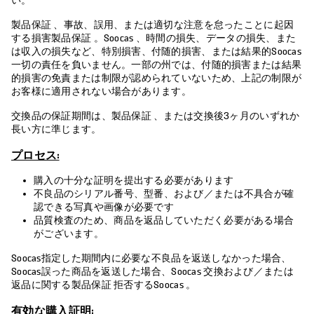
い。
製品保証 、事故、誤用、または適切な注意を怠ったことに起因
する損害製品保証 。Soocas 、時間の損失、データの損失、また
は収入の損失など、特別損害、付随的損害、または結果的Soocas
一切の責任を負いません。一部の州では、付随的損害または結果
的損害の免責または制限が認められていないため、上記の制限が
お客様に適用されない場合があります。
交換品の保証期間は、製品保証 、または交換後3ヶ月のいずれか
長い方に準じます。
プロセス:
購入の十分な証明を提出する必要があります
不良品のシリアル番号、型番、および／または不具合が確
認できる写真や画像が必要です
品質検査のため、商品を返品していただく必要がある場合
がございます。
Soocas指定した期間内に必要な不良品を返送しなかった場合、
Soocas誤った商品を返送した場合、Soocas 交換および／または
返品に関する製品保証 拒否するSoocas 。
有効な購入証明: