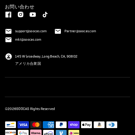
お問い合わせ
support@soocas.com
Partner@soocas.com
mkt@soocas.com
145 W broadway, Long Beach, CA, 90802
アメリカ合衆国
©2026SOOCAS Rights Reserved