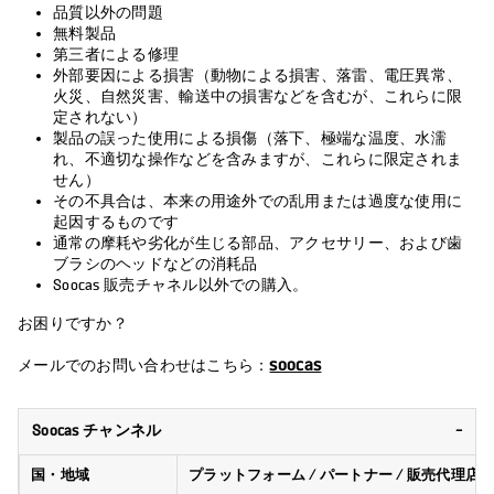
品質以外の問題
無料製品
第三者による修理
外部要因による損害（動物による損害、落雷、電圧異常、
火災、自然災害、輸送中の損害などを含むが、これらに限
定されない）
製品の誤った使用による損傷（落下、極端な温度、水濡
れ、不適切な操作などを含みますが、これらに限定されま
せん）
その不具合は、本来の用途外での乱用または過度な使用に
起因するものです
通常の摩耗や劣化が生じる部品、アクセサリー、および歯
ブラシのヘッドなどの消耗品
Soocas 販売チャネル以外での購入。
お困りですか？
soocas
メールでのお問い合わせはこちら：
Soocas チャンネル
国・地域
プラットフォーム / パートナー / 販売代理店