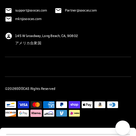
support@soocas.com
Partner@soocas.com
mkt@soocas.com
145 W broadway, Long Beach, CA, 90802
アメリカ合衆国
©2026SOOCAS Rights Reserved