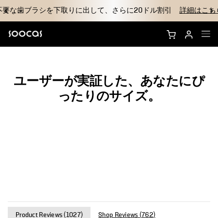
不要な歯ブラシを下取りに出して、さらに20ドル割引
詳細はこち
NEOS Ultraを購入する
ユーザーが実証した、あなたにぴ
NEOS IIを購入
ったりのサイズ。
ブラシヘッド
アクセサリー
なぜSoocasのか
サポート
Product Reviews (
1027
)
Shop Reviews (
762
)