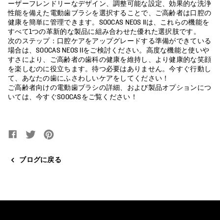
ーザーフレンドリーなデザイン、調整可能な設定、効果的な洗浄
性能を備えた電動歯ブラシを選択することで、ご高齢者は口腔の
健康を簡単に管理できます。SOOCAS NEOS IIは、これらの機能を
すべて1つの革新的な製品に組み合わせた優れた選択肢です。
次のステップ：口腔ケアをアップグレードする準備ができている
場合は、SOOCAS NEOS IIをご検討ください。高度な機能と使いや
すさにより、ご高齢者の歯科の健康を維持し、より健康的な笑顔
を楽しむのに役立ちます。待つ必要はありません。今すぐ行動し
て、あなたの歯にふさわしいケアをしてください！
ご高齢者向けの電動歯ブラシの詳細、および製品オプションにつ
いては、今すぐSOOCASをご覧ください！
Facebookでシェア
新しいウィンドウで開きます。
Twitterでツイート
新しいウィンドウで開きます。
Pinterestでピンする
新しいウィンドウで開きます。
ブログに戻る