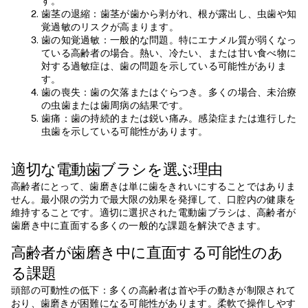
す。
歯茎の退縮：歯茎が歯から剥がれ、根が露出し、虫歯や知
覚過敏のリスクが高まります。
歯の知覚過敏：一般的な問題。特にエナメル質が弱くなっ
ている高齢者の場合。熱い、冷たい、または甘い食べ物に
対する過敏症は、歯の問題を示している可能性がありま
す。
歯の喪失：歯の欠落またはぐらつき。多くの場合、未治療
の虫歯または歯周病の結果です。
歯痛：歯の持続的または鋭い痛み。感染症または進行した
虫歯を示している可能性があります。
適切な電動歯ブラシを選ぶ理由
高齢者にとって、歯磨きは単に歯をきれいにすることではありま
せん。最小限の労力で最大限の効果を発揮して、口腔内の健康を
維持することです。適切に選択された電動歯ブラシは、高齢者が
歯磨き中に直面する多くの一般的な課題を解決できます。
高齢者が歯磨き中に直面する可能性のあ
る課題
頭部の可動性の低下：多くの高齢者は首や手の動きが制限されて
おり、歯磨きが困難になる可能性があります。柔軟で操作しやす