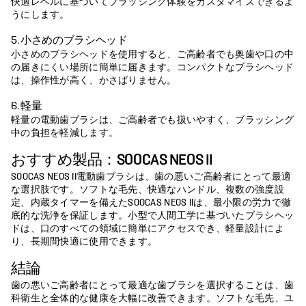
快適レベルに基づいてブラッシング体験をカスタマイズできるよ
うにします。
5. 小さめのブラシヘッド
小さめのブラシヘッドを使用すると、ご高齢者でも奥歯や口の中
の届きにくい場所に簡単に届きます。コンパクトなブラシヘッド
は、操作性が高く、かさばりません。
6. 軽量
軽量の電動歯ブラシは、ご高齢者でも扱いやすく、ブラッシング
中の負担を軽減します。
おすすめ製品：SOOCAS NEOS II
SOOCAS NEOS II電動歯ブラシは、歯の悪いご高齢者にとって最適
な選択肢です。ソフトな毛先、快適なハンドル、複数の強度設
定、内蔵タイマーを備えたSOOCAS NEOS IIは、最小限の労力で徹
底的な洗浄を保証します。小型で人間工学に基づいたブラシヘッ
ドは、口のすべての領域に簡単にアクセスでき、軽量設計によ
り、長期間快適に使用できます。
結論
歯の悪いご高齢者にとって最適な歯ブラシを選択することは、歯
科衛生と全体的な健康を大幅に改善できます。ソフトな毛先、ユ