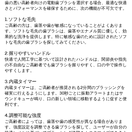
歯の悪い高齢者向けの電動歯ブラシを選択する場合、最適な快適
さとパフォーマンスを確保するために、次の機能が不可欠です。
1. ソフトな毛先
ご高齢の方は、歯茎や歯が敏感になっていることがよくありま
す。ソフトな毛先の歯ブラシは、歯茎やエナメル質に優しく、効
果的な洗浄を提供します。特に敏感な歯のために設計されたソフ
トな毛先の歯ブラシを探してみてください。
2. 握りやすいハンドル
快適で人間工学に基づいて設計されたハンドルは、関節炎や指先
の不自由なご高齢者でも歯ブラシを握りやすく、口の中で操作し
やすくします。
3. 内蔵タイマー
内蔵タイマーは、ご高齢者が推奨される2分間のブラッシングを
確実に行えるようにします。30秒ごとに振動アラートまたはサ
ウンドキューが鳴り、口の新しい領域に移動するように促すと便
利です。
4. 調整可能な強度
ご高齢者によっては、歯茎や歯の感受性が異なる場合がありま
す。強度設定を調整できる歯ブラシを探して、ユーザーが自分の