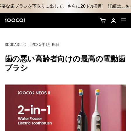
不要な歯ブラシを下取りに出して、さらに20ドル割引
詳細はこち
NEOS Ultraを購入する
SOOCASLLC
·
2025年1月16日
NEOS IIを購入
歯の悪い高齢者向けの最高の電動歯
ブラシヘッド
ブラシ
アクセサリー
なぜSoocasのか
サポート