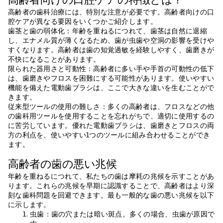
高齢者向けの口腔ケアの特徴とは？
高齢者の歯科治療には、特別な注意が必要です。高齢者向けの口
腔ケアが異なる要因をいくつかご紹介します。
歯茎と歯の弱体化：年齢を重ねるにつれて、歯茎は自然に退縮
し、エナメル質が薄くなるため、歯が虫歯や空洞の影響を受けや
すくなります。高齢者は歯の知覚過敏を経験しやすく、歯磨きが
不快になることがあります。
限られた器用さと可動性：高齢者に多い手や手首の可動性の低下
は、歯磨きやフロスを困難にする可能性があります。使いやすい
機能を備えた電動歯ブラシは、ここで大きな違いを生むことがで
きます。
従来型ツールの使用の難しさ：多くの高齢者は、フロスなどの他
の歯科用ツールを使用することを忘れがちで、適切に使用するの
に苦労しています。優れた電動歯ブラシは、歯磨きとフロスの両
方の利点を、使いやすい1つのツールに組み合わせることができ
ます。
高齢者の歯の悪い兆候
年齢を重ねるにつれて、私たちの歯は摩耗の兆候を示すことがあ
ります。これらの兆候を早期に認識することで、高齢者はより深
刻な歯科問題を回避できます。最も一般的な歯の悪い兆候を以下
に示します。
虫歯：歯の穴または暗い斑点。多くの場合、虫歯が原因で