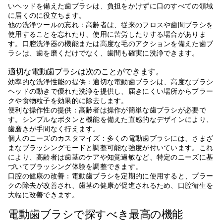
いヘッドを備えた歯ブラシは、負担をかけずに口のすべての領域
に届くのに役立ちます。
他の洗浄ツールの忘れ：高齢者は、従来のフロスや歯間ブラシを
使用することを忘れたり、使用に苦労したりする場合がありま
す。口腔洗浄器の機能または高度な毛のアクションを備えた歯ブ
ラシは、歯を磨くだけでなく、歯間も確実に洗浄できます。
適切な電動歯ブラシは次のことができます。
効率的な洗浄性能の提供：適切な電動歯ブラシは、高度なブラシ
ヘッドの動きで優れた洗浄を提供し、届きにくい場所からプラー
クや食物粒子を効果的に除去します。
便利な操作性の提供：高齢者は操作が簡単な歯ブラシが必要で
す。シンプルなボタンと機能を備えた直感的なデザインにより、
歯磨きが手間なく行えます。
個人のニーズのカスタマイズ：多くの電動歯ブラシには、さまざ
まなブラッシングモードと調整可能な強度が付いています。これ
により、高齢者は歯茎のケアや知覚過敏など、特定のニーズに基
づいてブラッシング体験を調整できます。
口腔の健康の改善：電動歯ブラシを定期的に使用すると、プラー
クの除去が改善され、歯茎の健康が促進されるため、口腔衛生を
大幅に改善できます。
電動歯ブラシで探すべき最高の機能