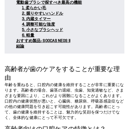
電動歯ブラシで探すべき最高の機能
1. 柔らかい毛
2. 握りやすいハンドル
3. 内蔵タイマー
4. 調整可能な強度
5. 小さなブラシヘッド
6. 軽量
おすすめ製品: SOOCAS NEOS II
結論
高齢者が歯のケアをすることが重要な理
由
年齢を重ねると、口腔内の健康を維持することが非常に重要にな
ります。高齢者の場合、歯茎の退縮、虫歯、知覚過敏など、さま
ざまな要因により、これがより困難になることがよくあります。
口腔内の健康状態が悪いと、心臓病、糖尿病、呼吸器感染症など
の他の健康問題を引き起こす可能性があります。高齢者にとっ
て、歯の健康を維持することは、魅力的な笑顔を保つだけでな
く、全体的な健康にとって不可欠です。