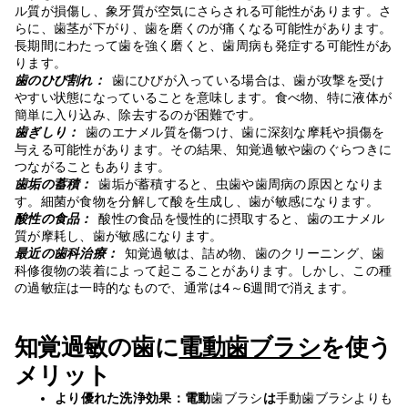
ル質が損傷し、象牙質が空気にさらされる可能性があります。さ
らに、歯茎が下がり、歯を磨くのが痛くなる可能性があります。
長期間にわたって歯を強く磨くと、歯周病も発症する可能性があ
ります。
歯のひび割れ：
歯にひびが入っている場合は、歯が攻撃を受け
やすい状態になっていることを意味します。食べ物、特​​に液体が
簡単に入り込み、除去するのが困難です。
歯ぎしり：
歯のエナメル質を傷つけ、歯に深刻な摩耗や損傷を
与える可能性があります。その結果、知覚過敏や歯のぐらつきに
つながることもあります。
歯垢の蓄積：
歯垢が蓄積すると、虫歯や歯周病の原因となりま
す。細菌が食物を分解して酸を生成し、歯が敏感になります。
酸性の食品：
酸性の食品を慢性的に摂取すると、歯のエナメル
質が摩耗し、歯が敏感になります。
最近の歯科治療：
知覚過敏は、詰め物、歯のクリーニング、歯
科修復物の装着によって起こることがあります。しかし、この種
の過敏症は一時的なもので、通常は4～6週間で消えます。
知覚過敏の歯に
電動歯ブラシ
を使う
メリット
より優れた洗浄効果：電動
歯ブラシ
は
手動歯ブラシよりも