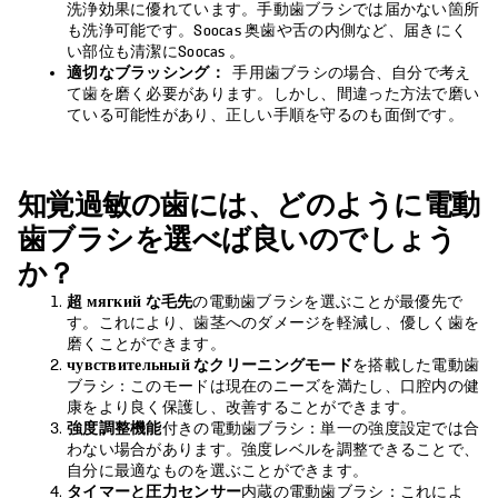
洗浄効果に優れています。手動歯ブラシでは届かない箇所
も洗浄可能です。Soocas 奥歯や舌の内側など、届きにく
い部位も清潔にSoocas 。
適切なブラッシング：
手用歯ブラシの場合、自分で考え
て歯を磨く必要があります。しかし、間違った方法で磨い
ている可能性があり、正しい手順を守るのも面倒です。
知覚過敏の歯には、どのように電動
歯ブラシを選べば良いのでしょう
か？
超 мягкий な毛先
の電動歯ブラシを選ぶことが最優先で
す。これにより、歯茎へのダメージを軽減し、優しく歯を
磨くことができます。
чувствительный なクリーニングモード
を搭載した電動歯
ブラシ：このモードは現在のニーズを満たし、口腔内の健
康をより良く保護し、改善することができます。
強度調整機能
付きの電動歯ブラシ：単一の強度設定では合
わない場合があります。強度レベルを調整できることで、
自分に最適なものを選ぶことができます。
タイマーと圧力センサー
内蔵の電動歯ブラシ：これによ