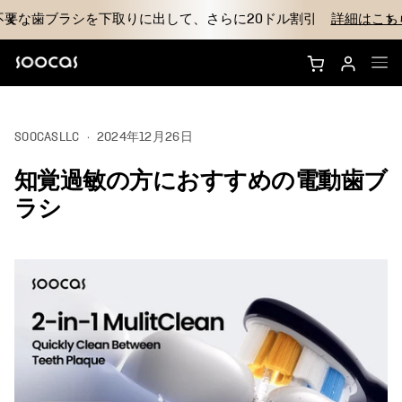
不要な歯ブラシを下取りに出して、さらに20ドル割引
詳細はこち
NEOS Ultraを購入する
SOOCASLLC
·
2024年12月26日
NEOS IIを購入
知覚過敏の方におすすめの電動歯ブ
ブラシヘッド
ラシ
アクセサリー
なぜSoocasのか
サポート