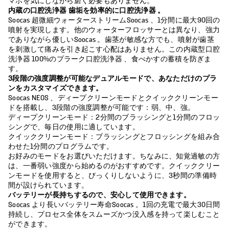
マホを気にしながら磨く必要もありません。
内蔵の口腔洗浄器 歯垢を効率的に口腔洗浄器 。
Soocas 超微細ウォーターストリームSoocas 、1分間に最大90回の
噴射を実現します。他のウォーターフロッサーとは異なり、強力
でありながら優しいSoocas 。歯茎が敏感な方でも、噴射が歯茎
を刺激して痛みを引き起こす心配はありません。この内蔵型口腔
洗浄器 100%のプラーク口腔洗浄器 、食べかすの蓄積を防ぎま
す。
3段階の強度調整が可能なデュアルモードで、あなただけのプラ
ンをカスタマイズできます。
Soocas NEOS 、ディープクリーンモードとクイッククリーンモー
ドを搭載し、3段階の強度調整が可能です：弱、中、強。
ディープクリーンモード：2分間のブラッシングと1分間のフロッ
シングで、毎日の使用に適しています。
クイッククリーンモード：ブラッシングとフロッシングを組み合
わせた1分間のプログラムです。
お好みのモードをお選びいただけます。ちなみに、知覚過敏の方
は、一番弱い強度から始めるのがおすすめです。クイッククリー
ンモードを使用すると、びっくりしないように、3秒間の準備時
間が設けられています。
バッテリーが長持ちするので、安心して使用できます。
Soocas より長いバッテリー寿命Soocas 。1回の充電で最大30日間
持続し、プロセス全体をスムーズかつ没入感を持って楽しむこと
ができます。