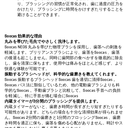
り、ブラッシングの習慣が正常化され、歯に過度の圧力を
かけたり、ブラッシングに時間をかけすぎたりすることを
避けることができます。
Soocas 効果的な理由
丸みを帯びた毛先でやさしく洗浄します。
Soocas NEOS 丸みを帯びた物理ブラシを採用し、歯茎への刺激を
軽減します。ブリリアンスブラシにより、歯茎をSoocas 、歯茎
の後退も起こしません。同時に歯間部の食べかすを徹底的に除去
し、歯を清潔に保ちます。使用中は痛みをほとんど感じず、より
快適な体験が可能です。
振動するブラシヘッドが、科学的な歯磨きを教えてくれます。
Soocas 振動するブラシヘッドSoocas 歯を適切に清掃Soocas 。
Soocas バス法に類似しているため、他の電動歯ブラシよりも科
学的なSoocas 。手動歯ブラシと比較して、Soocas 手首への負担
を軽減し、特に手首が痛む場合にSoocas
内蔵タイマーが3分間のブラッシングを提供します。
内蔵タイマーがないと、歯磨き時間が長すぎたり短すぎたりする
可能性があります。どちらの場合も十分な清掃効果が得られませ
ん。Soocas 2分間の歯磨きと1分間のフロッシングSoocas 、歯磨
き時間を適正に保ち、歯茎を傷める心配がありません。時計やス