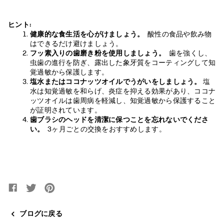
ヒント:
健康的な食生活を心がけましょう。
酸性の食品や飲み物
はできるだけ避けましょう。
フッ素入りの歯磨き粉を使用しましょう。
歯を強くし、
虫歯の進行を防ぎ、露出した象牙質をコーティングして知
覚過敏から保護します。
塩水またはココナッツオイルでうがいをしましょう。
塩
水は知覚過敏を和らげ、炎症を抑える効果があり、ココナ
ッツオイルは歯周病を軽減し、知覚過敏から保護すること
が証明されています。
歯ブラシのヘッドを清潔に保つことを忘れないでくださ
い。
3ヶ月ごとの交換をおすすめします。
Facebookでシェア
新しいウィンドウで開きます。
Twitterでツイート
新しいウィンドウで開きます。
Pinterestでピンする
新しいウィンドウで開きます。
ブログに戻る