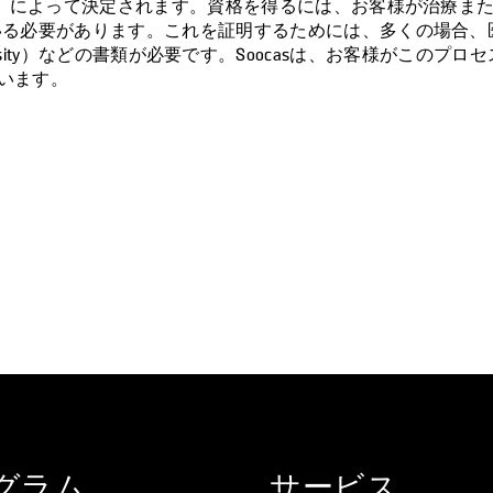
庁）によって決定されます。資格を得るには、お客様が治療ま
いる必要があります。これを証明するためには、多くの場合、
cal Necessity）などの書類が必要です。Soocasは、お客様がこ
ています。
開きます。
ト
ウで開きます。
tでピンする
ンドウで開きます。
グラム
サービス