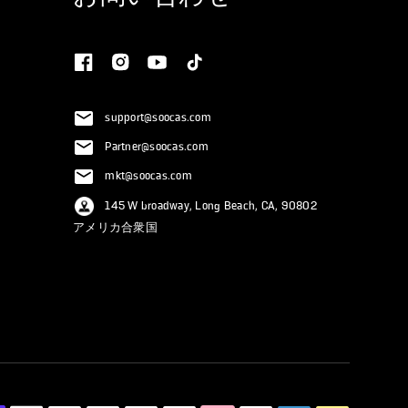
support@soocas.com
Partner@soocas.com
mkt@soocas.com
145 W broadway, Long Beach, CA, 90802
アメリカ合衆国