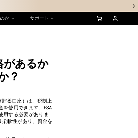
sのか
サポート
ンシップ
HSA/FSAに関するFAQ
サステナビリティ
資格があるか
か？
（HSA：医療貯蓄口座）は、税制上
を使用できます。FSA
使用する必要がありま
り柔軟性があり、資金を