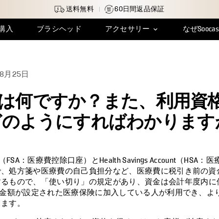
送料無料
60日間返品保証
を購入
ブラシヘッド
アクセサリー
なぜSooca
注文追跡
インサイト＆レビュー
トラベルケース
配送について
充電ケーブル
イノベーション
返品・交換
水タンクキャップ
製品保証
クラフトマ
年8月25日
SAとは何ですか？また、利用
どのようにすればわかります
 Account（FSA：医療費控除口座）とHealth Savings Account
、処方箋や医療費の自己負担分など、医療費に税引き前の資金
するもので、
「使い切り」の規定があり、資金は会計年度内に
責金額が設定された医療保険に加入している人が利用でき、よ
きます
。