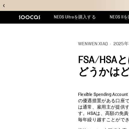
NEOS Ultraを購入する
NEOS II
マルチクリーンを選ぶ理由
サポートセンター
WENWEN XIAO
·
2025
FSA/H
どうかは
Flexible Spending
の優遇措置がある口座で
は通常、雇用主が提供
す。HSAは、高額の免
毎年繰り越すことがで