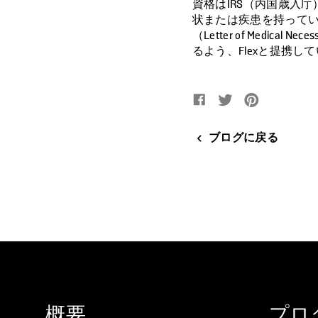
資格はIRS（内国歳入
状または疾患を持って
（Letter of Medi
るよう、Flexと提携し
Facebookでシェア
新しいウィンドウで
Twitterでツイー
新しいウィンド
Pinteres
新しいウィ
ブログに戻る
概要
プロ