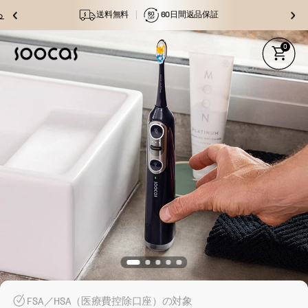
ら
送料無料
60日間返品保証
0
FSA／HSA（医療費控除口座）の対象