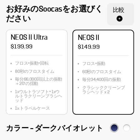
お好みのSoocasをお選びく
比較
ださい
NEOS II Ultra
NEOS II
$199.99
$149.99
フロス+振動+回転
フロス+振動
80秒のフロスタイム
60秒のフロスタイム
毎分66,000回以上の振動
毎分34,400回の振動
＋20°の揺動
クラシッククリーンブ
1xウルトラソフト+ 1xウ
ラシヘッド x 2
ルトラクリーンブラシヘ
ッド
1x トラベルケース
カラー
-
ダークバイオレット