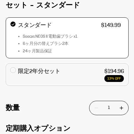
セット
-
スタンダード
スタンダード
$149.99
Soocas NEOS II 電動歯ブラシ x1
6ヶ月分の替えブラシ2本
24ヶ月製品保証
限定2年分セット
$194.96
13% OFF
数量
Soocas NEOS
Sooc
定期購入オプション