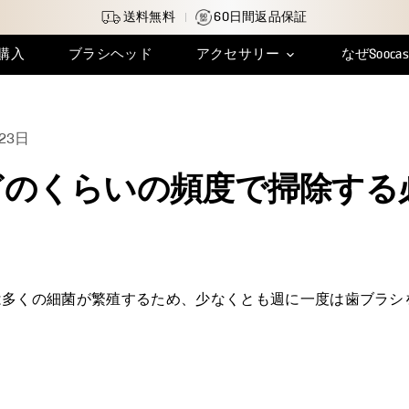
送料無料
60日間返品保証
を購入
ブラシヘッド
アクセサリー
なぜSooca
注文追跡
インサイト＆レビュー
トラベルケース
配送について
充電ケーブル
イノベーション
返品・交換
水タンクキャップ
製品保証
クラフトマ
23日
I はどのくらいの頻度で掃除す
は多くの細菌が繁殖するため、少なくとも週に一度は歯ブラシ
開きます。
ト
ウで開きます。
tでピンする
ンドウで開きます。