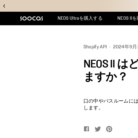
NEOS Ultraを購入する
NEOS II
マルチクリーンを選ぶ理由
サポートセンター
Shopify API
·
2024年9月
NEOS I
ますか？
口の中やバスルームに
します。
Facebookでシェア
新しいウィンドウで
Twitterでツイー
新しいウィンド
Pinteres
新しいウィ