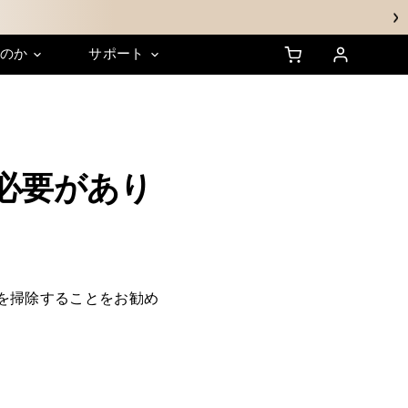
sのか
サポート
ンシップ
HSA/FSAに関するFAQ
サステナビリティ
る必要があり
を掃除することをお勧め